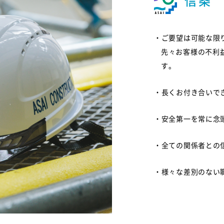
信条
・ご要望は可能な限
先々お客様の不利
す。
・長くお付き合いで
・安全第一を常に念
・全ての関係者との
・様々な差別のない