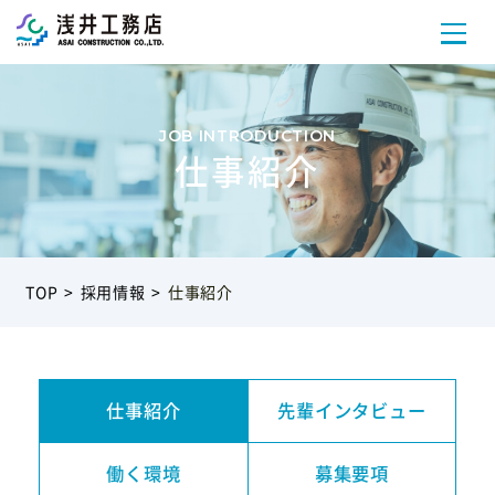
事業案内
仕事紹介
浅井工務店の強み
TOP
採用情報
仕事紹介
施工実績
提案事例
仕事紹介
先輩インタビュー
会社案内
働く環境
募集要項